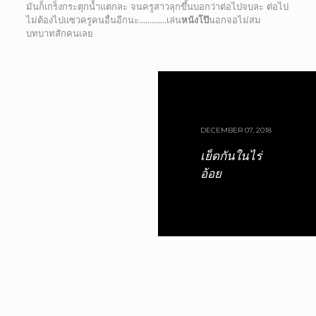
มันก็เกร็งกระตุกน้ำแตกละ จนครูสาวลุกขึ้นบอกว่าต่อไปจบละ ต่อไป
ไม่ต้องไปแซวครูคนอื่นอีกนะ………….เล่น
หนังโป๊
นอกจอไม่สม
บทบาทสักคนเลย
เมนู
นำทาง
เรื่อง
DECEMBER 07, 2018
เย็ดกันในไร่
อ้อย